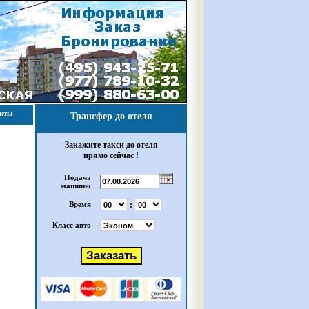
акты
Трансфер до отеля
Закажите такси до отеля
прямо сейчас !
Подача
машины
:
Время
Класс авто