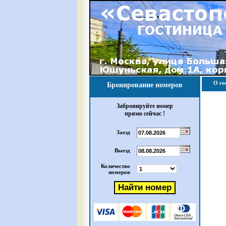
О го
Бронирование номеров
Забронируйте номер
прямо сейчас !
Заезд
Выезд
Количество
номеров